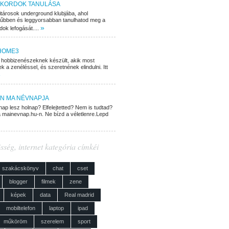
KKORDOK TANULÁSA
gitárosok underground klubjába, ahol
űbben és leggyorsabban tanulhatod meg a
»
dok lefogását....
HOME3
l hobbizenészeknek készült, akik most
 a zenéléssel, és szeretnének elindulni. Itt
»
AN MA NÉVNAPJA
ap lesz holnap? Elfelejtetted? Nem is tudtad?
 mainevnap.hu-n. Ne bízd a véletlenre.Lepd
sség, internet kategória címkéi
szakácskönyv
chat
cset
blogger
filmek
zene
képek
data
Real madrid
mobiltelefon
laptop
ipad
műköröm
szerelem
sport