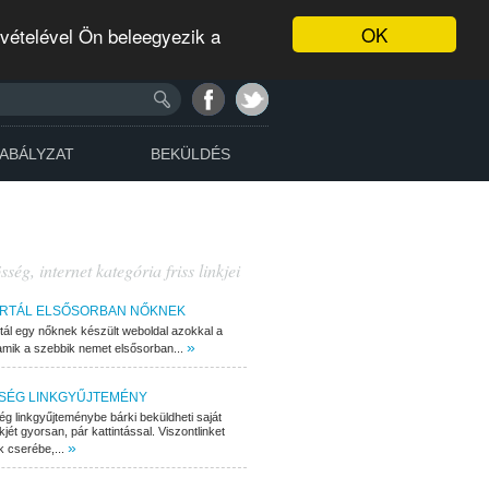
OK
evételével Ön beleegyezik a
ABÁLYZAT
BEKÜLDÉS
ség, internet kategória friss linkjei
ORTÁL ELSŐSORBAN NŐKNEK
tál egy nőknek készült weboldal azokkal a
»
amik a szebbik nemet elsősorban...
SÉG LINKGYŰJTEMÉNY
ég linkgyűjteménybe bárki beküldheti saját
nkjét gyorsan, pár kattintással. Viszontlinket
»
 cserébe,...