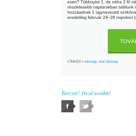
ezen? Többnyire 1, de néha 2 fő né
részletesebb naptárakban találunk
hozzáadnak 1 úgynevezett szökőna
eredetileg február 24–28 napokon 
TOVÁ
CÍMKÉK •
névnap
,
mai névnap
Tetszett? Oszd tovább!