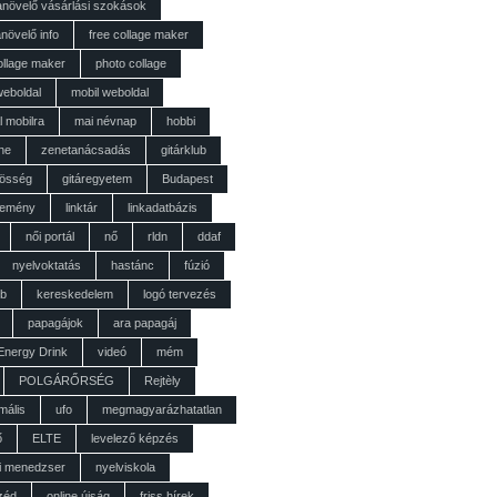
anövelő vásárlási szokások
növelő info
free collage maker
ollage maker
photo collage
weboldal
mobil weboldal
 mobilra
mai névnap
hobbi
ne
zenetanácsadás
gitárklub
zösség
gitáregyetem
Budapest
jtemény
linktár
linkadatbázis
női portál
nő
rldn
ddaf
nyelvoktatás
hastánc
fúzió
ob
kereskedelem
logó tervezés
papagájok
ara papagáj
 Energy Drink
videó
mém
POLGÁRŐRSÉG
Rejtèly
mális
ufo
megmagyarázhatatlan
ő
ELTE
levelező képzés
i menedzser
nyelviskola
zéd
online újság
friss hírek