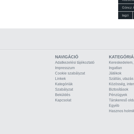
Göncz 
lagzi
NAVIGÁCIÓ
KATEGÓRIÁ
Adatkezelési tájékoztató
Kereskedelem,
Impresszum
Ingatlan
Cookie szabályzat
Játékok
Linkek
Szállás, utazás
Kategóriák
Közösség, inte
Szabályzat
Biztosítások
Beküldés
Pénzügyek
Kapcsolat
Társkereső old
Egyéb
Hasznos holmi