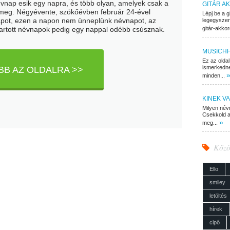
vnap esik egy napra, és több olyan, amelyek csak a
GITÁR A
 meg. Négyévente, szökőévben február 24-ével
Lépj be a 
pot, ezen a napon nem ünneplünk névnapot, az
legegyszer
tartott névnapok pedig egy nappal odébb csúsznak.
gitár-akkor
MUSICH
Ez az olda
ismerkednek
BB AZ OLDALRA >>
minden...
KINEK V
Milyen névn
Csekkold a
»
meg...
Közö
Ello
smiley
letöltés
hírek
cipő