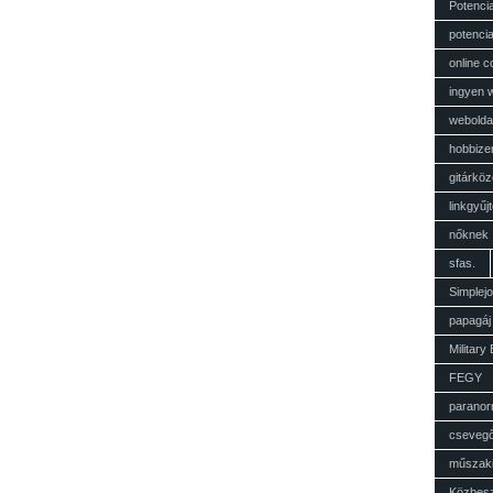
Potenci
potencia
online c
ingyen 
weboldal
hobbize
gitárkö
linkgyű
nőknek
sfas.
Simplej
papagáj
Military
FEGY
paranor
cseveg
műszak
Közbes