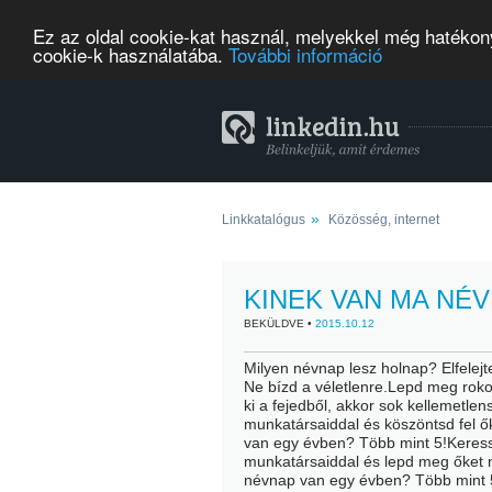
Ez az oldal cookie-kat használ, melyekkel még hatékony
cookie-k használatába.
További információ
»
Linkkatalógus
Közösség, internet
KINEK VAN MA NÉ
BEKÜLDVE •
2015.10.12
Milyen névnap lesz holnap? Elfelej
Ne bízd a véletlenre.Lepd meg rok
ki a fejedből, akkor sok kellemetl
munkatársaiddal és köszöntsd fel
van egy évben? Több mint 5!Keresse
munkatársaiddal és lepd meg őket 
névnap van egy évben? Több mint 5