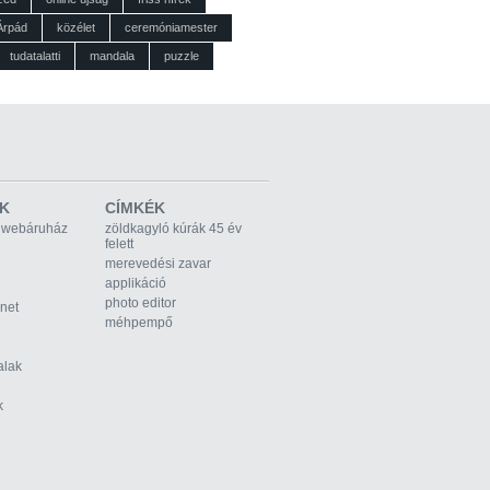
Árpád
közélet
ceremóniamester
tudatalatti
mandala
puzzle
K
CÍMKÉK
 webáruház
zöldkagyló kúrák 45 év
felett
merevedési zavar
applikáció
photo editor
rnet
méhpempő
alak
k