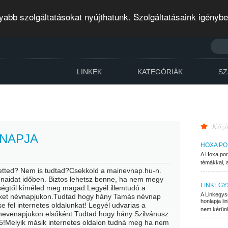
abb szolgáltatásokat nyújthatunk. Szolgáltatásaink igényb
LINKEK
KATEGÓRIÁK
SZ
Közös
VNAPJA
HOXA P
A Hoxa por
témákkal, 
tetted? Nem is tudtad?Csekkold a mainevnap.hu-n.
onaidat időben. Biztos lehetsz benne, ha nem megy
LINKEGY
enségtől kíméled meg magad.Legyél illemtudó a
A Linkegys
 őket névnapjukon.Tudtad hogy hány Tamás névnap
honlapja li
 fel internetes oldalunkat! Legyél udvarias a
nem kérünk
nevenapjukon elsőként.Tudtad hogy hány Szilvánusz
!Melyik másik internetes oldalon tudná meg ha nem