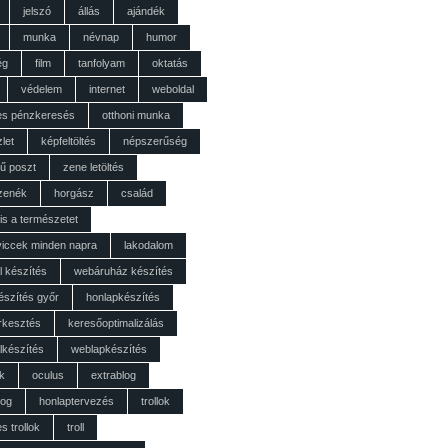
jelszó
állás
ajándék
munka
névnap
humor
ég
film
tanfolyam
oktatás
védelem
internet
weboldal
tes pénzkeresés
otthoni munka
zlet
képfeltöltés
népszerűség
ű poszt
zene letöltés
 zenék
horgász
család
is a természetet
viccek minden napra
lakodalom
l készítés
webáruház készítés
észítés győr
honlapkészítés
rkesztés
keresőoptimalizálás
lkészítés
weblapkészítés
k
oculus
extrablog
log
honlaptervezés
trollok
s trollok
troll