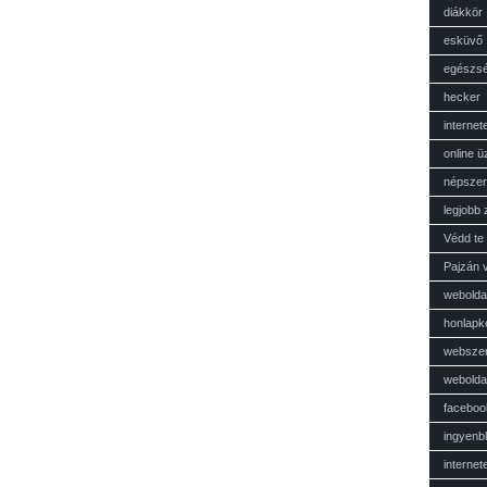
diákkör
esküvő
egészs
hecker
interne
online ü
népszer
legjobb
Védd te 
Pajzán 
webolda
honlapk
websze
webolda
faceboo
ingyenb
internete