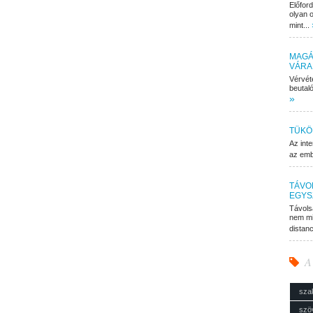
Előfor
olyan o
mint...
MAGÁ
VÁRA
Vérvét
beutaló
»
TÜKÖ
Az inte
az embe
TÁVO
EGYS
Távols
nem mi
distan
A
sza
szö