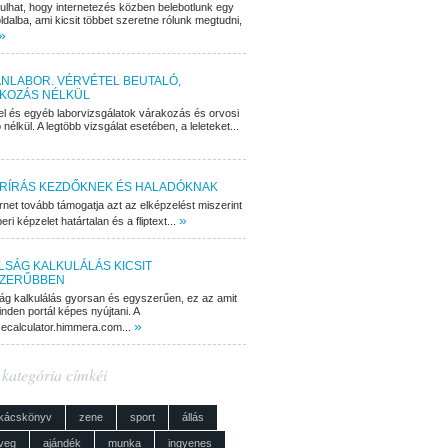
dulhat, hogy internetezés közben belebotlunk egy
ldalba, ami kicsit többet szeretne rólunk megtudni,
»
NLABOR. VÉRVÉTEL BEUTALÓ,
KOZÁS NÉLKÜL
el és egyéb laborvizsgálatok várakozás és orvosi
 nélkül. A legtöbb vizsgálat esetében, a leleteket...
RÍRÁS KEZDŐKNEK ÉS HALADÓKNAK
rnet tovább támogatja azt az elképzelést miszerint
»
ri képzelet határtalan és a fliptext...
LSÁG KALKULÁLÁS KICSIT
ZERŰBBEN
ág kalkulálás gyorsan és egyszerűen, ez az amit
nden portál képes nyújtani. A
»
cecalculator.himmera.com...
 kategória címkéi
kácskönyv
zene
sport
állás
veg
ajándék
munka
ingyenes