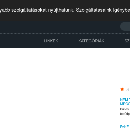
abb szolgáltatásokat nyújthatunk. Szolgáltatásaink igényb
LINKEK
KATEGÓRIÁK
SZ
A
NEM 
MEGO
Biztos 
betűtí
FAKE