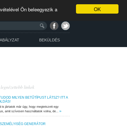
OK
evételével Ön beleegyezik a
ABÁLYZAT
BEKÜLDÉS
 legnézettebb linkek
TUDOD MILYEN BETŰTÍPUST LÁTSZ? ITT A
LDÁS!
ti is jártatok már úgy, hogy megtetszett egy
»
pus, amit szívesen használtatok volna, de...
 SZEMÉLYISÉG GENERÁTOR