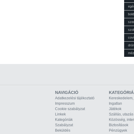
egé
bol
sze
szol
cov
dró
mé
NAVIGÁCIÓ
KATEGÓRIÁ
Adatkezelési tájékoztató
Kereskedelem,
Impresszum
Ingatlan
Cookie szabályzat
Játékok
Linkek
Szállás, utazás
Kategóriák
Közösség, inte
Szabályzat
Biztosítások
Beküldés
Pénzügyek