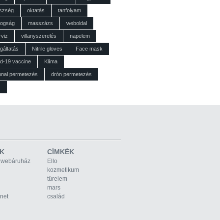
szség
oktatás
tanfolyam
dogság
masszázs
weboldal
rviz
villanyszerelés
napelem
gáltatás
Nitrile gloves
Face mask
id-19 vaccine
Klíma
nnal permetezés
drón permetezés
z
K
CÍMKÉK
 webáruház
Ello
kozmetikum
türelem
mars
rnet
család