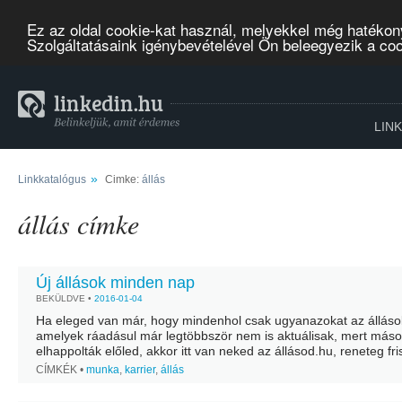
Ez az oldal cookie-kat használ, melyekkel még hatékon
Szolgáltatásaink igénybevételével Ön beleegyezik a co
LIN
»
Linkkatalógus
Cimke:
állás
állás címke
Új állások minden nap
BEKÜLDVE •
2016-01-04
Ha eleged van már, hogy mindenhol csak ugyanazokat az állások
amelyek ráadásul már legtöbbször nem is aktuálisak, mert más
elhappolták előled, akkor itt van neked az állásod.hu, reneteg fri
állással. Csak írd be,...
CÍMKÉK •
munka
,
karrier
,
állás