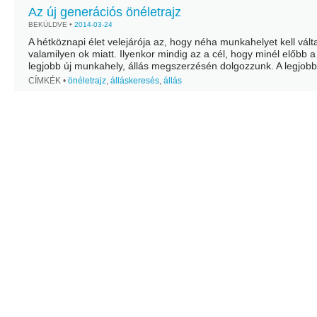
Az új generációs önéletrajz
BEKÜLDVE •
2014-03-24
A hétköznapi élet velejárója az, hogy néha munkahelyet kell vált
valamilyen ok miatt. Ilyenkor mindig az a cél, hogy minél előbb a
legjobb új munkahely, állás megszerzésén dolgozzunk. A legjobb
állásajánlatok megtalálása után, már...
CÍMKÉK •
önéletrajz
,
álláskeresés
,
állás