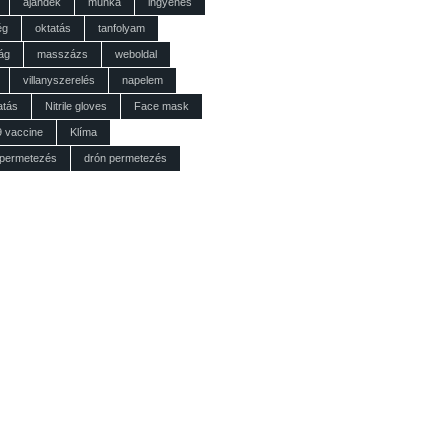
ajándék
munka
ingyenes
ég
oktatás
tanfolyam
ág
masszázs
weboldal
villanyszerelés
napelem
atás
Nitrile gloves
Face mask
9 vaccine
Klíma
 permetezés
drón permetezés