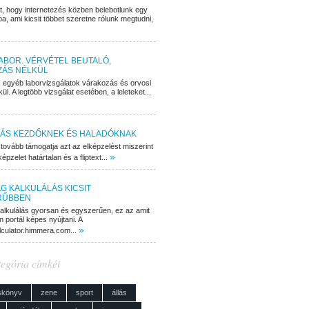
at, hogy internetezés közben belebotlunk egy
ba, ami kicsit többet szeretne rólunk megtudni,
BOR. VÉRVÉTEL BEUTALÓ,
ZÁS NÉLKÜL
s egyéb laborvizsgálatok várakozás és orvosi
kül. A legtöbb vizsgálat esetében, a leleteket...
ÁS KEZDŐKNEK ÉS HALADÓKNAK
 tovább támogatja azt az elképzelést miszerint
»
épzelet határtalan és a fliptext...
G KALKULÁLÁS KICSIT
RŰBBEN
alkulálás gyorsan és egyszerűen, ez az amit
 portál képes nyújtani. A
»
lculator.himmera.com...
tegória címkéi
skönyv
zene
sport
állás