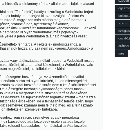
szöveg
 a hirdetők cselekményeiért, az általuk adott tájékoztatásért.
egészs
bbiakban:
"Feltételek"
) hatálya kizárólag a Weboldalra terjed
tételek hatálya nem terjed ki azon szolgáltatásokra és
boldogs
on hirdető, vagy azon más módon megjelenő harmadik
szerviz
éhez, promócióihoz, nyereményjátékaihoz,
z, az általuk közzétett tartalomhoz kapcsolódnak. Ellenkező
szolgált
ya nem terjed ki olyan weboldalak, más jogalanyok
 melyekre a jelen Weboldalon található hivatkozás vezet.
covid-1
Üzemeltető fenntartja. A Feltételek módosításához, a
drónnal
elhasználók hozzájárulása nem szükséges. A módosítások a
méz
gyása vagy tájékoztatása nélkül jogosult a Weboldalt részben
akat törölni, új tartalmakat közzétenni, a Weboldalhoz való
sen megszüntetni, azt feltételekhez kötni.
 felelősségére használhatja. Az Üzemeltető nem vállal
használata során ért olyan károkért, kellemetlenségekért,
ználó az oldal használata során nem a kellő körültekintéssel
ját felelősségére hozhatja nyilvánosságra, teheti mások
ó köteles a megadott adatai titokban tartása érdekében
– az Adatkezelési tájékoztatóban foglaltak szerint – megteszi a
biztonsága érdekében, de a felhasználó felelős azért, hogy
adik személyek számára nem fejthető meg, és a felhasználó
ljön illetéktelen személyek birtokába.
éréséhez regisztráció, személyes adatok megadása
 ahhoz kapcsolódó adatkezelések esetén az adatkezelő
atkezelésről kapcsolatos információkat az Adatkezelési