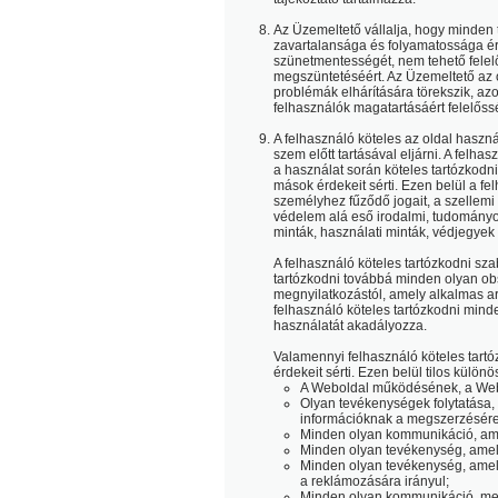
Az Üzemeltető vállalja, hogy minden 
zavartalansága és folyamatossága ér
szünetmentességét, nem tehető felelő
megszüntetéséért. Az Üzemeltető az 
problémák elhárítására törekszik, az
felhasználók magatartásáért felelőss
A felhasználó köteles az oldal haszn
szem előtt tartásával eljárni. A felhas
a használat során köteles tartózkodn
mások érdekeit sérti. Ezen belül a fe
személyhez fűződő jogait, a szellemi
védelem alá eső irodalmi, tudományo
minták, használati minták, védjegyek
A felhasználó köteles tartózkodni sz
tartózkodni továbbá minden olyan obsz
megnyilatkozástól, amely alkalmas 
felhasználó köteles tartózkodni mind
használatát akadályozza.
Valamennyi felhasználó köteles tart
érdekeit sérti. Ezen belül tilos különö
A Weboldal működésének, a Web
Olyan tevékenységek folytatása, a
információknak a megszerzésére,
Minden olyan kommunikáció, amel
Minden olyan tevékenység, amely 
Minden olyan tevékenység, amel
a reklámozására irányul;
Minden olyan kommunikáció, megny