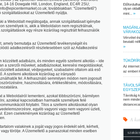
e, 14-16 Dowgate Hill, London, England, EC4R 2SU;
Előfordulh
info@epicentermarket.co.uk; továbbiakban:
"Üzemeltető"
)
olyan oldal
 szolgáltatásokat az Üzemeltető nyújtja.
»
mint...
ki a Weboldalt meglátogatja, annak szolgáltatásait igénybe
on személyek is, akik a Weboldalon nem regisztrálnak,
MAGÁNLA
szolgáltatások egy része kizárólag regisztrált felhasználók
VÁRAKO
Vérvétel é
beutaló nél
t, amely bemutatja az Üzemeltető tevékenységét és
»
olódó adatkezelésről részletesebben szól az Adatkezelési
TÜKÖRÍR
 közzétett adatbázis, és minden egyéb szellemi alkotás – ide
an a szerzői műveket, adatbázisokat, keresési megoldásokat,
Az internet
közzétett adatokat, védjegyeket, szabadalmi oltalom alá eső
az emberi k
ő. A szellemi alkotások kizárólag az irányadó
sználhatók fel. A felhasználó semmilyen módon nem jogosult
bszörözésére, hasznosítására, értékesítésére, módosítására,
TÁVOLSÁ
hozatalára.
EGYSZE
Távolság k
at a Weboldalról lementeni, azokat többszörözni, bármilyen
nem minden
lni, azokkal kapcsolatban harmadik személyek felé
ommunikációt folytatni. Tilos a szellemi alkotásokat olyan
distanceca
övedelemszerzésre, egyéb vagyoni vagy nem vagyoni üzleti,
ul. Ezen cselekmények kizárólag az Üzemeltető
en.
A ka
rtalom valakinek a jogát vagy jogos érdekét sérti, kérheti,
a, vagy törölje. A Üzemeltető a panaszokat minden esetben
szakác