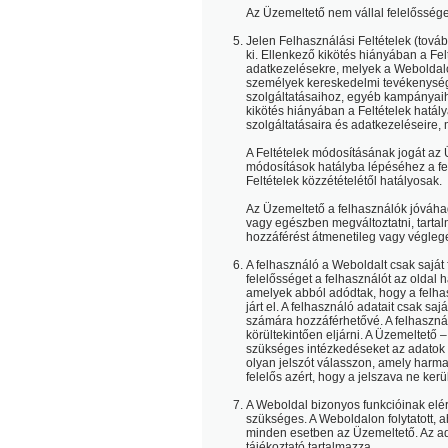
Az Üzemeltető nem vállal felelősséget
Jelen Felhasználási Feltételek (tová
ki. Ellenkező kikötés hiányában a Fel
adatkezelésekre, melyek a Weboldal
személyek kereskedelmi tevékenység
szolgáltatásaihoz, egyéb kampányaiho
kikötés hiányában a Feltételek hatál
szolgáltatásaira és adatkezeléseire,
A Feltételek módosításának jogát az 
módosítások hatályba lépéséhez a f
Feltételek közzétételétől hatályosak.
Az Üzemeltető a felhasználók jóváha
vagy egészben megváltoztatni, tartalm
hozzáférést átmenetileg vagy véglege
A felhasználó a Weboldalt csak saját
felelősséget a felhasználót az oldal 
amelyek abból adódtak, hogy a felhas
járt el. A felhasználó adatait csak sa
számára hozzáférhetővé. A felhasznál
körültekintően eljárni. A Üzemeltető 
szükséges intézkedéseket az adatok 
olyan jelszót válasszon, amely harm
felelős azért, hogy a jelszava ne kerü
A Weboldal bizonyos funkcióinak el
szükséges. A Weboldalon folytatott,
minden esetben az Üzemeltető. Az ad
tájékoztató tartalmazza.