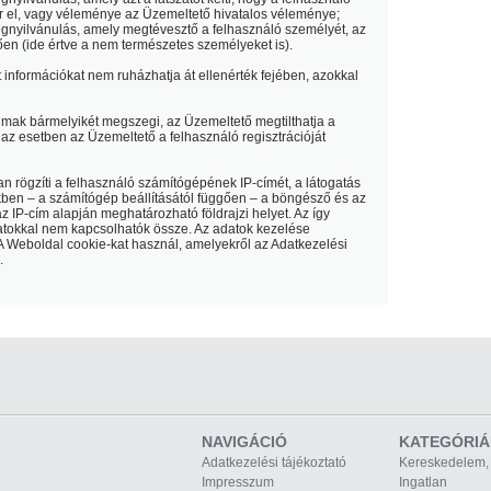
r el, vagy véleménye az Üzemeltető hivatalos véleménye;
nyilvánulás, amely megtévesztő a felhasználó személyét, az
tően (ide értve a nem természetes személyeket is).
 információkat nem ruházhatja át ellenérték fejében, azokkal
almak bármelyikét megszegi, az Üzemeltető megtilthatja a
az esetben az Üzemeltető a felhasználó regisztrációját
 rögzíti a felhasználó számítógépének IP-címét, a látogatás
ekben – a számítógép beállításától függően – a böngésző és az
z IP-cím alapján meghatározható földrajzi helyet. Az így
atokkal nem kapcsolhatók össze. Az adatok kezelése
l. A Weboldal cookie-kat használ, amelyekről az Adatkezelési
.
NAVIGÁCIÓ
KATEGÓRIÁ
Adatkezelési tájékoztató
Kereskedelem,
Impresszum
Ingatlan