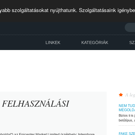
abb szolgáltatásokat nyújthatunk. Szolgáltatásaink igényb
LINKEK
KATEGÓRIÁK
SZ
A leg
 FELHASZNÁLÁSI
NEM TUD
MEGOLD
Biztos ti i
betűtípus, 
FAKE SZ
boldal"
) az Epicenter Market Limited (székhely: Intershore