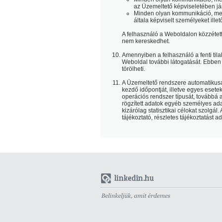
az Üzemeltető képviseletében já
Minden olyan kommunikáció, meg
általa képviselt személyeket ille
A felhasználó a Weboldalon közzétett
nem kereskedhet.
Amennyiben a felhasználó a fenti til
Weboldal további látogatását. Ebben 
törölheti.
A Üzemeltető rendszere automatikusan
kezdő időpontját, illetve egyes eset
operációs rendszer típusát, továbbá a
rögzített adatok egyéb személyes ad
kizárólag statisztikai célokat szolgá
tájékoztató, részletes tájékoztatást ad