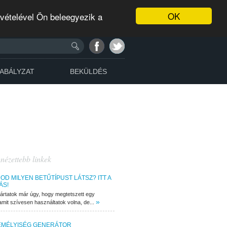
OK
evételével Ön beleegyezik a
ABÁLYZAT
BEKÜLDÉS
nézettebb linkek
OD MILYEN BETŰTÍPUST LÁTSZ? ITT A
ÁS!
s jártatok már úgy, hogy megtetszett egy
»
amit szívesen használtatok volna, de...
EMÉLYISÉG GENERÁTOR