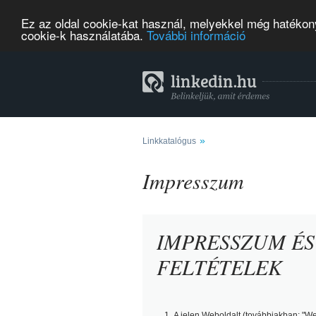
Ez az oldal cookie-kat használ, melyekkel még hatékony
cookie-k használatába.
További információ
»
Linkkatalógus
Impresszum
IMPRESSZUM ÉS
FELTÉTELEK
A jelen Weboldalt (továbbiakban:
"We