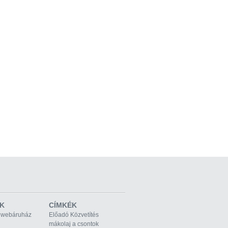
K
CÍMKÉK
 webáruház
Előadó Közvetítés
mákolaj a csontok