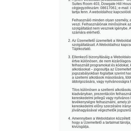
Suites Room 403, Dowgate Hill Hous
cégjegyzékszám: 08617061; e-mail: 
tartja fenn. A weboldalhoz kapcsolódó
Felhasználó minden olyan személy, a
veszi. Felhasználónak minősülnek az
szolgáltatást nem vesznek igénybe. A 
számára elérhető.
Az Üzemeltető üzemelteti a Weboldal
szolgáltatásait. A Weboldalhoz kapcs
Tájékoztató.
Ellenkező bizonyításáig a Weboldalon
értve különösen, de nem kizárólagos
felhasznált programokat és kódokat, 
alkotásokat – jogosultja az Üzemeltet
jogszabályokban foglaltak szerint ha
a szellemi alkotások másolására, töb
átdolgozására, vagy nyilvánosságra 
Tilos különösen a szellemi alkotások
kiadványban, prezentáción felhaszná
kereskedelmi jellegű vagy nyilvános k
tevékenységre felhasználni, amely j
kereskedelmi előny szerzésére irány
jóváhagyásával végezhetők jogszerű
Amennyiben a Weboldalon közzétett ta
hogy a Üzemeltető a tartalmat tárolj
kivizsgálja.