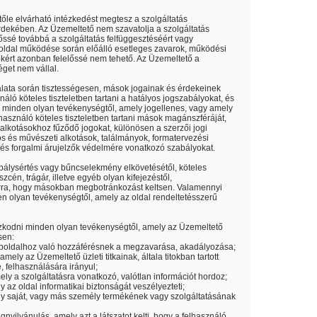
tőle elvárható intézkedést megtesz a szolgáltatás
dekében. Az Üzemeltető nem szavatolja a szolgáltatás
ssé továbbá a szolgáltatás felfüggesztéséért vagy
oldal működése során előálló esetleges zavarok, működési
okért azonban felelőssé nem tehető. Az Üzemeltető a
éget nem vállal.
álata során tisztességesen, mások jogainak és érdekeinek
ználó köteles tiszteletben tartani a hatályos jogszabályokat, és
i minden olyan tevékenységtől, amely jogellenes, vagy amely
lhasználó köteles tiszteletben tartani mások magánszféráját,
 alkotásokhoz fűződő jogokat, különösen a szerzői jogi
s és művészeti alkotások, találmányok, formatervezési
 és forgalmi árujelzők védelmére vonatkozó szabályokat.
abálysértés vagy bűncselekmény elkövetésétől, köteles
cén, trágár, illetve egyéb olyan kifejezéstől,
arra, hogy másokban megbotránkozást keltsen. Valamennyi
en olyan tevékenységtől, amely az oldal rendeltetésszerű
ózkodni minden olyan tevékenységtől, amely az Üzemeltető
sen:
oldalhoz való hozzáférésnek a megzavarása, akadályozása;
mely az Üzemeltető üzleti titkainak, általa titokban tartott
 felhasználására irányul;
y a szolgáltatásra vonatkozó, valótlan információt hordoz;
az oldal informatikai biztonságát veszélyezteti;
y saját, vagy más személy termékének vagy szolgáltatásának
ilvánulás, amely azt a látszatot kelti, hogy a felhasználó