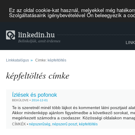
Ez az oldal cookie-kat használ, melyekkel még hatékon
Szolgáltatásaink igénybevételével Ön beleegyezik a co
LIN
»
Linkkatalógus
Cimke:
képfeltöltés
képfeltöltés címke
Ízlések és pofonok
BEKÜLDVE •
2014-12-01
Te is szeretnél minél több lájkot és kommentet látni posztjaid ala
Akkor mindenképp ajánlom figyelmedbe a következő sorokat, me
megérkezett számodra a csodaszer. Közösségi oldalakon mana
nagyon kevesen posztolnak kép, fénykép nélkül. Már csak...
CÍMKÉK •
népszerűség
,
népszerű poszt
,
képfeltöltés