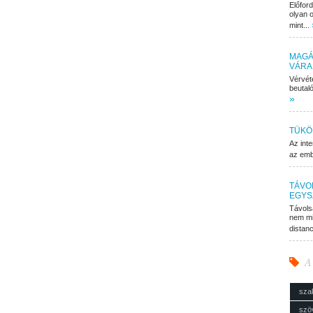
Előfor
olyan o
mint...
MAGÁ
VÁRA
Vérvét
beutaló
»
TÜKÖ
Az inte
az embe
TÁVO
EGYS
Távols
nem mi
distan
A
sza
szö