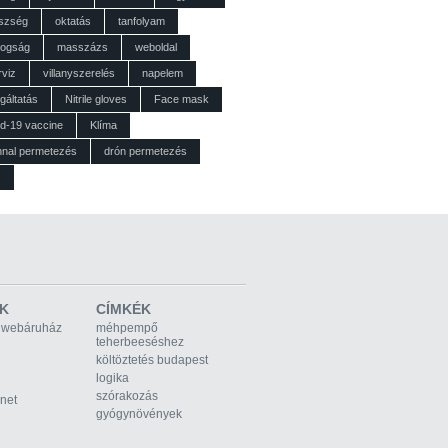
szség
oktatás
tanfolyam
dogság
masszázs
weboldal
rviz
villanyszerelés
napelem
gáltatás
Nitrile gloves
Face mask
id-19 vaccine
Klíma
nnal permetezés
drón permetezés
z
K
CÍMKÉK
 webáruház
méhpempő
teherbeeséshez
költöztetés budapest
logika
szórakozás
rnet
gyógynövények