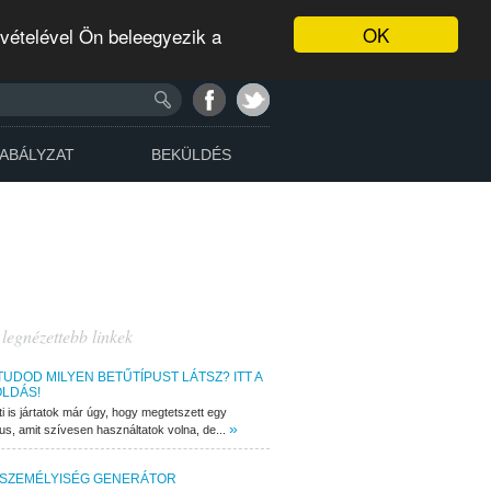
OK
evételével Ön beleegyezik a
ABÁLYZAT
BEKÜLDÉS
 legnézettebb linkek
TUDOD MILYEN BETŰTÍPUST LÁTSZ? ITT A
LDÁS!
ti is jártatok már úgy, hogy megtetszett egy
»
pus, amit szívesen használtatok volna, de...
 SZEMÉLYISÉG GENERÁTOR