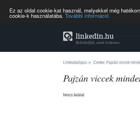
Ez az oldal cookie-kat használ, melyekkel még hatékony
cookie-k használatába.
További információ
»
Linkkatalógus
Cimke:
Pajzán viccek mind
Pajzán viccek minde
Nincs találat