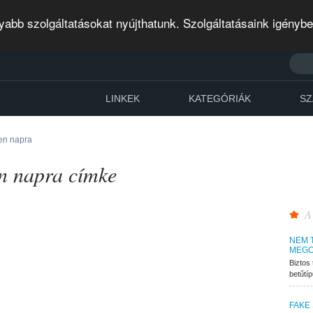
abb szolgáltatásokat nyújthatunk. Szolgáltatásaink igényb
LINKEK
KATEGÓRIÁK
SZ
en napra
n napra címke
A
NEM 
MEGO
Biztos 
betűtí
FAKE