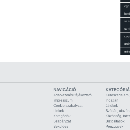
egé
bol
sze
szol
cov
dró
mé
NAVIGÁCIÓ
KATEGÓRIÁ
Adatkezelési tájékoztató
Kereskedelem,
Impresszum
Ingatlan
Cookie szabályzat
Játékok
Linkek
Szállás, utazás
Kategóriák
Közösség, inte
Szabályzat
Biztosítások
Beküldés
Pénzügyek