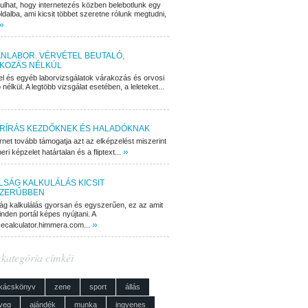
dulhat, hogy internetezés közben belebotlunk egy
ldalba, ami kicsit többet szeretne rólunk megtudni,
»
NLABOR. VÉRVÉTEL BEUTALÓ,
KOZÁS NÉLKÜL
el és egyéb laborvizsgálatok várakozás és orvosi
 nélkül. A legtöbb vizsgálat esetében, a leleteket...
RÍRÁS KEZDŐKNEK ÉS HALADÓKNAK
rnet tovább támogatja azt az elképzelést miszerint
»
ri képzelet határtalan és a fliptext...
LSÁG KALKULÁLÁS KICSIT
ZERŰBBEN
ág kalkulálás gyorsan és egyszerűen, ez az amit
nden portál képes nyújtani. A
»
cecalculator.himmera.com...
 kategória címkéi
kácskönyv
zene
sport
állás
veg
ajándék
munka
ingyenes