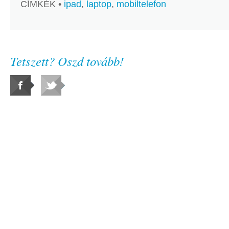
CÍMKÉK •
ipad
,
laptop
,
mobiltelefon
Tetszett? Oszd tovább!