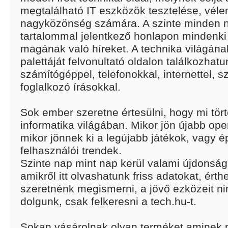
megtalálható IT eszközök tesztelése, vé
nagyközönség számára. A szinte minden na
tartalommal jelentkező honlapon mindenki
magának való híreket. A technika világána
palettáját felvonultató oldalon találkozhatu
számítógéppel, telefonokkal, internettel, s
foglalkozó írásokkal.
Sok ember szeretne értesülni, hogy mi tört
informatika világában. Mikor jön újabb ope
mikor jönnek ki a legújabb játékok, vagy é
felhasználói trendek.
Szinte nap mint nap kerül valami újdonság
amikről itt olvashatunk friss adatokat, ért
szeretnénk megismerni, a jövő ezközeit n
dolgunk, csak felkeresni a tech.hu-t.
Sokan vásárolnak olyan terméket aminek 