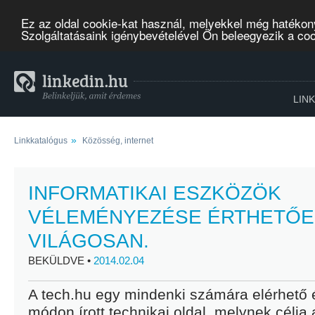
Ez az oldal cookie-kat használ, melyekkel még hatékon
Szolgáltatásaink igénybevételével Ön beleegyezik a co
LIN
»
Linkkatalógus
Közösség, internet
INFORMATIKAI ESZKÖZÖK
VÉLEMÉNYEZÉSE ÉRTHETŐE
VILÁGOSAN.
BEKÜLDVE •
2014.02.04
A tech.hu egy mindenki számára elérhető 
módon írott technikai oldal, melynek célja