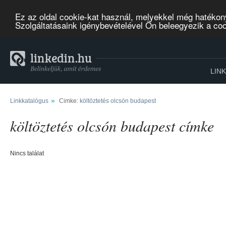
Ez az oldal cookie-kat használ, melyekkel még hatékon
Szolgáltatásaink igénybevételével Ön beleegyezik a co
LIN
»
Linkkatalógus
Cimke:
költöztetés olcsón budapest
költöztetés olcsón budapest címke
Nincs találat