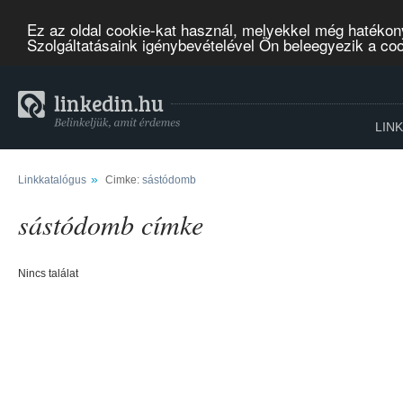
Ez az oldal cookie-kat használ, melyekkel még hatékon
Szolgáltatásaink igénybevételével Ön beleegyezik a co
LIN
»
Linkkatalógus
Cimke:
sástódomb
sástódomb címke
Nincs találat