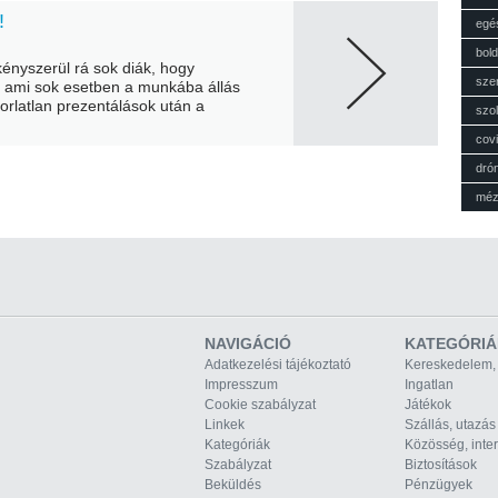
!
egé
bol
kényszerül rá sok diák, hogy
sze
l ami sok esetben a munkába állás
orlatlan prezentálások után a
szol
zentációs...
cov
dró
mé
NAVIGÁCIÓ
KATEGÓRIÁ
Adatkezelési tájékoztató
Kereskedelem,
Impresszum
Ingatlan
Cookie szabályzat
Játékok
Linkek
Szállás, utazás
Kategóriák
Közösség, inte
Szabályzat
Biztosítások
Beküldés
Pénzügyek