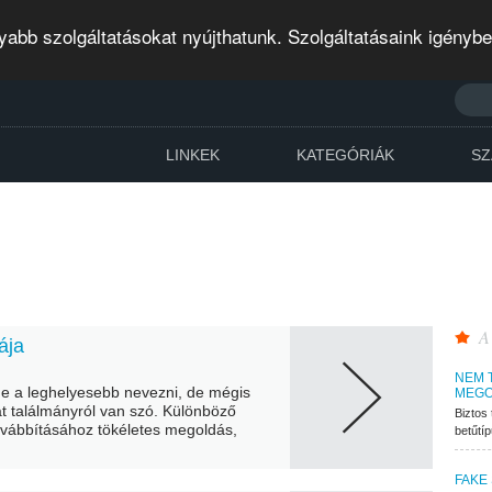
abb szolgáltatásokat nyújthatunk. Szolgáltatásaink igényb
LINKEK
KATEGÓRIÁK
SZ
A
ája
NEM 
e a leghelyesebb nevezni, de mégis
MEGO
t találmányról van szó. Különböző
Biztos 
ovábbításához tökéletes megoldás,
betűtí
ább az érintett...
FAKE