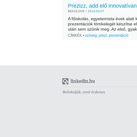
Prezizz, add elő innovatívan
BEKÜLDVE •
2014-03-07
A főiskolás, egyetemista évek alatt 
prezentációk tömkelegét készítse e
után sem szűnik meg. Az első, gyak
legtöbben gyorsan belejönnek a pre
CÍMKÉK •
szöveg
,
prezi
,
prezentáció