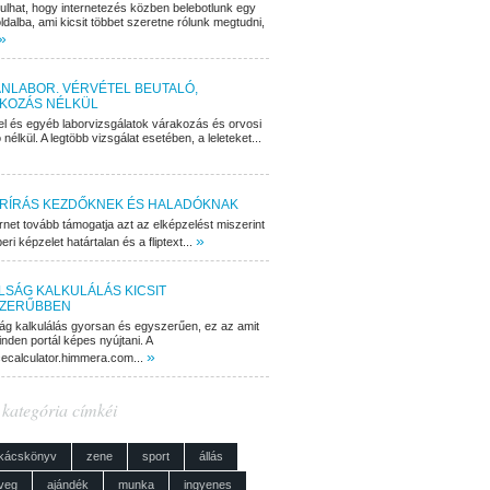
dulhat, hogy internetezés közben belebotlunk egy
ldalba, ami kicsit többet szeretne rólunk megtudni,
»
NLABOR. VÉRVÉTEL BEUTALÓ,
KOZÁS NÉLKÜL
el és egyéb laborvizsgálatok várakozás és orvosi
 nélkül. A legtöbb vizsgálat esetében, a leleteket...
RÍRÁS KEZDŐKNEK ÉS HALADÓKNAK
rnet tovább támogatja azt az elképzelést miszerint
»
ri képzelet határtalan és a fliptext...
LSÁG KALKULÁLÁS KICSIT
ZERŰBBEN
ág kalkulálás gyorsan és egyszerűen, ez az amit
nden portál képes nyújtani. A
»
cecalculator.himmera.com...
 kategória címkéi
kácskönyv
zene
sport
állás
veg
ajándék
munka
ingyenes