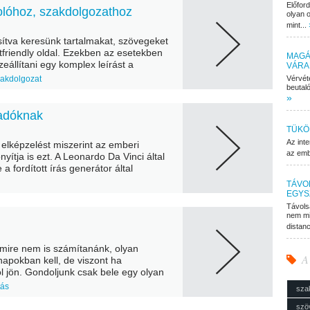
Előfor
lóhoz, szakdolgozathoz
olyan o
mint...
sítva keresünk tartalmakat, szövegeket
tfriendly oldal. Ezekben az esetekben
MAGÁ
zeállítani egy komplex leírást a
VÁRA
elyről csak néhány,...
akdolgozat
Vérvét
beutaló
»
ladóknak
TÜKÖ
Az inte
 elképzelést miszerint az emberi
az embe
onyítja is ezt. A Leonardo Da Vinci által
e a fordított írás generátor által
TÁVO
EGYS
Távols
nem mi
distan
 amire nem is számítanánk, olyan
A
apokban kell, de viszont ha
l jön. Gondoljunk csak bele egy olyan
tás
sza
szö