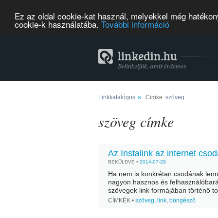
Ez az oldal cookie-kat használ, melyekkel még hatékony
cookie-k használatába.
További információ
»
Linkkatalógus
Cimke:
szöveg
szöveg címke
Az Instalink az internet csod
BEKÜLDVE •
2014-07-29
Ha nem is konkrétan csodának lenn
nagyon hasznos és felhasználóbará
szövegek link formájában történő t
csak pár kattintás és küldhető is tov
CÍMKÉK •
szöveg
,
link
,
böngésző