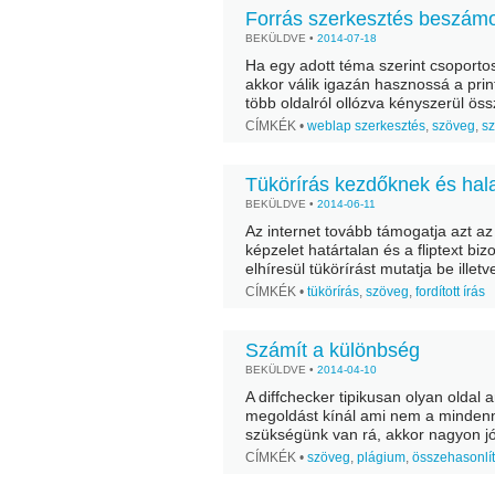
Forrás szerkesztés beszámo
BEKÜLDVE •
2014-07-18
Ha egy adott téma szerint csoporto
akkor válik igazán hasznossá a prin
több oldalról ollózva kényszerül öss
szerkesztő. A legtöbbször egy-egy h
CÍMKÉK •
weblap szerkesztés
,
szöveg
,
sz
Tükörírás kezdőknek és ha
BEKÜLDVE •
2014-06-11
Az internet tovább támogatja azt az
képzelet határtalan és a fliptext biz
elhíresül tükörírást mutatja be illetv
mindenki számára...
CÍMKÉK •
tükörírás
,
szöveg
,
fordított írás
Számít a különbség
BEKÜLDVE •
2014-04-10
A diffchecker tipikusan olyan oldal
megoldást kínál ami nem a mindenn
szükségünk van rá, akkor nagyon jó
munkahelyi feladatba, ahol...
CÍMKÉK •
szöveg
,
plágium
,
összehasonlí