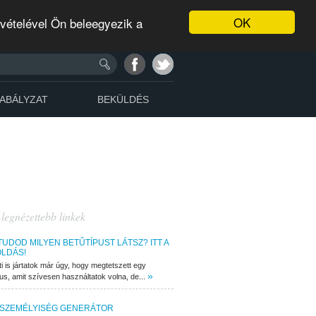
OK
evételével Ön beleegyezik a
ABÁLYZAT
BEKÜLDÉS
 legnézettebb linkek
TUDOD MILYEN BETŰTÍPUST LÁTSZ? ITT A
LDÁS!
ti is jártatok már úgy, hogy megtetszett egy
»
pus, amit szívesen használtatok volna, de...
 SZEMÉLYISÉG GENERÁTOR