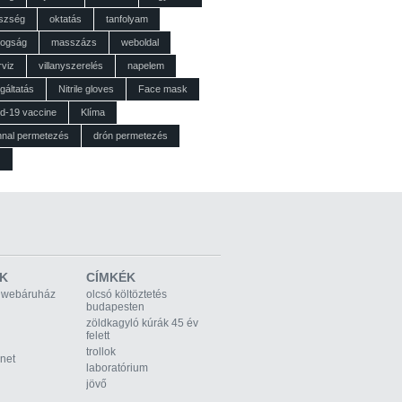
szség
oktatás
tanfolyam
dogság
masszázs
weboldal
rviz
villanyszerelés
napelem
gáltatás
Nitrile gloves
Face mask
id-19 vaccine
Klíma
nnal permetezés
drón permetezés
z
K
CÍMKÉK
 webáruház
olcsó költöztetés
budapesten
zöldkagyló kúrák 45 év
felett
trollok
rnet
laboratórium
jövő