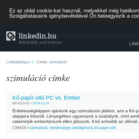
Ez az oldal cookie-kat használ, melyekkel még hatékon
Szolgáltatásaink igénybevételével Ön beleegyezik a co
LIN
»
Linkkatalógus
Cimke:
szimuláció
szimuláció címke
Kő-papír-olló PC vs. Ember
BEKÜLDVE •
2014-11-24
Érdekességképpen ajánlunk egy szimulációs játékot, ami a Kő-pa
alapjaira készült. Lényegében ugyanazok a szabályok, mint ami
valamelyik embertársunk ellen játszunk. A kő erősebb az ollónál,
erősebb a kőnél, az olló pedig erősebb a...
CÍMKÉK •
szimuláció
,
mesterséges intelligencia
,
kő-papír-olló