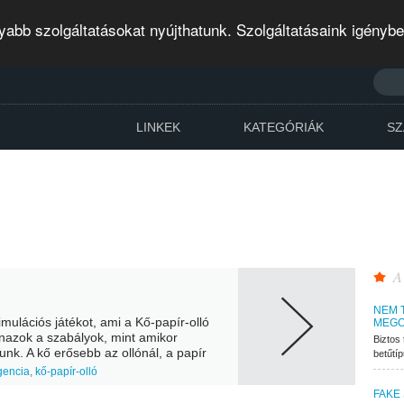
abb szolgáltatásokat nyújthatunk. Szolgáltatásaink igényb
LINKEK
KATEGÓRIÁK
SZ
A
NEM 
ulációs játékot, ami a Kő-papír-olló
MEGO
nazok a szabályok, mint amikor
Biztos 
unk. A kő erősebb az ollónál, a papír
betűtí
ebb a...
gencia
,
kő-papír-olló
FAKE