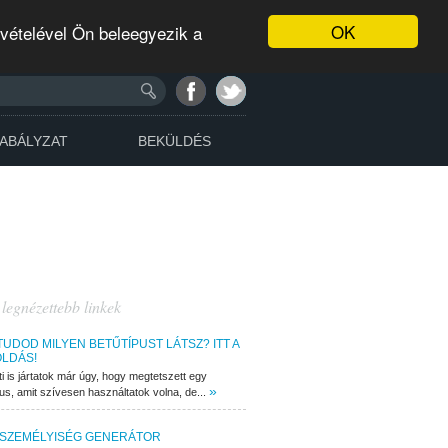
OK
evételével Ön beleegyezik a
ABÁLYZAT
BEKÜLDÉS
 legnézettebb linkek
TUDOD MILYEN BETŰTÍPUST LÁTSZ? ITT A
LDÁS!
ti is jártatok már úgy, hogy megtetszett egy
»
pus, amit szívesen használtatok volna, de...
 SZEMÉLYISÉG GENERÁTOR