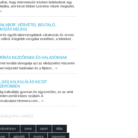
dulhat, hogy internetezés közben belebotlunk egy
ldalba, ami kicsit többet szeretne rólunk megtudni,
»
NLABOR. VÉRVÉTEL BEUTALÓ,
KOZÁS NÉLKÜL
el és egyéb laborvizsgálatok várakozás és orvosi
 nélkül. A legtöbb vizsgálat esetében, a leleteket...
RÍRÁS KEZDŐKNEK ÉS HALADÓKNAK
rnet tovább támogatja azt az elképzelést miszerint
»
ri képzelet határtalan és a fliptext...
LSÁG KALKULÁLÁS KICSIT
ZERŰBBEN
ág kalkulálás gyorsan és egyszerűen, ez az amit
nden portál képes nyújtani. A
»
cecalculator.himmera.com...
 kategória címkéi
kácskönyv
zene
sport
állás
veg
ajándék
munka
ingyenes