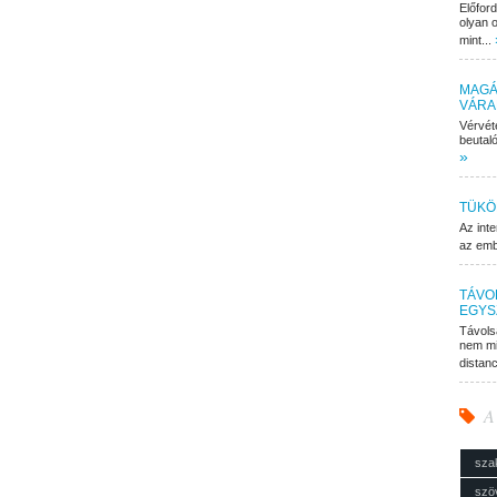
Előfor
olyan o
mint...
MAGÁ
VÁRA
Vérvét
beutaló
»
TÜKÖ
Az inte
az embe
TÁVO
EGYS
Távols
nem mi
distan
A
sza
szö