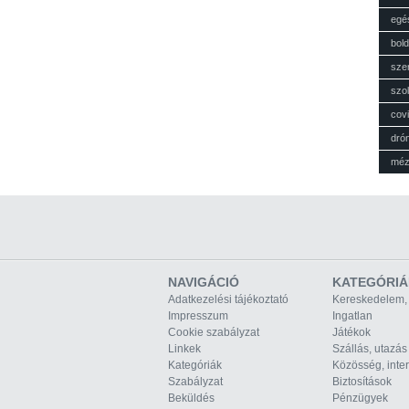
egé
bol
sze
szol
cov
dró
mé
NAVIGÁCIÓ
KATEGÓRIÁ
Adatkezelési tájékoztató
Kereskedelem,
Impresszum
Ingatlan
Cookie szabályzat
Játékok
Linkek
Szállás, utazás
Kategóriák
Közösség, inte
Szabályzat
Biztosítások
Beküldés
Pénzügyek