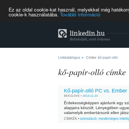
Ez az oldal cookie-kat használ, melyekkel még hatékony
cookie-k használatába.
További információ
»
Linkkatalógus
Cimke:
kő-papír-olló
kő-papír-olló címke
Kő-papír-olló PC vs. Ember
BEKÜLDVE •
2014-11-24
Érdekességképpen ajánlunk egy szim
alapjaira készült. Lényegében ugya
valamelyik embertársunk ellen játsz
erősebb a kőnél, az olló pedig erős
CÍMKÉK •
szimuláció
,
mesterséges intelli