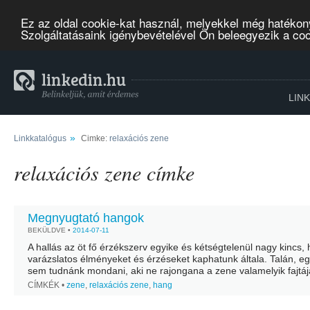
Ez az oldal cookie-kat használ, melyekkel még hatékon
Szolgáltatásaink igénybevételével Ön beleegyezik a co
LIN
»
Linkkatalógus
Cimke:
relaxációs zene
relaxációs zene címke
Megnyugtató hangok
BEKÜLDVE •
2014-07-11
A hallás az öt fő érzékszerv egyike és kétségtelenül nagy kincs, 
varázslatos élményeket és érzéseket kaphatunk általa. Talán, e
sem tudnánk mondani, aki ne rajongana a zene valamelyik fajtáj
mynoise oldal olyan...
CÍMKÉK •
zene
,
relaxációs zene
,
hang