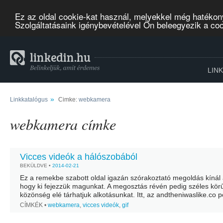
Ez az oldal cookie-kat használ, melyekkel még hatékon
Szolgáltatásaink igénybevételével Ön beleegyezik a co
LIN
»
Linkkatalógus
Cimke:
webkamera
webkamera címke
Vicces videók a hálószobából
BEKÜLDVE •
2014-02-21
Ez a remekbe szabott oldal igazán szórakoztató megoldás kínál 
hogy ki fejezzük magunkat. A megosztás révén pedig széles kör
közönség elé tárhatjuk alkotásunkat. Itt, az andtheniwaslike.co p
GIF formátumú fájl hozható létre viszont, nem...
CÍMKÉK •
webkamera
,
vicces videók
,
gif