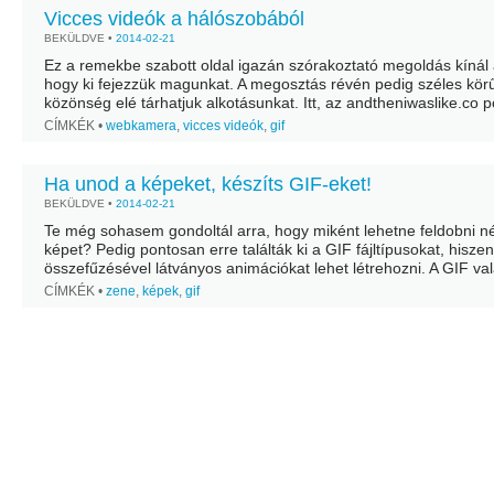
Vicces videók a hálószobából
BEKÜLDVE •
2014-02-21
Ez a remekbe szabott oldal igazán szórakoztató megoldás kínál 
hogy ki fejezzük magunkat. A megosztás révén pedig széles kör
közönség elé tárhatjuk alkotásunkat. Itt, az andtheniwaslike.co p
GIF formátumú fájl hozható létre viszont, nem...
CÍMKÉK •
webkamera
,
vicces videók
,
gif
Ha unod a képeket, készíts GIF-eket!
BEKÜLDVE •
2014-02-21
Te még sohasem gondoltál arra, hogy miként lehetne feldobni 
képet? Pedig pontosan erre találták ki a GIF fájltípusokat, hisze
összefűzésével látványos animációkat lehet létrehozni. A GIF val
flash tartalom és a...
CÍMKÉK •
zene
,
képek
,
gif