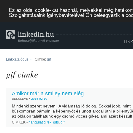
Ez az oldal cookie-kat használ, melyekkel még hatékon
Szolgáltatásaink igénybevételével Ön beleegyezik a co
LIN
»
Linkkatalógus
Cimke:
gif
gif címke
Amikor már a smiley nem elég
BEKÜLDVE •
2015-02-10
Mindenki szeret nevetni. A vidámság jó dolog. Sokkal jobb, mint
búskomoran bámulni a képernyőt és unott arccal ütni a billentyű
az oldalon találhatunk egy csomó vicces gif-et, ami azért készült
egy kis...
CÍMKÉK •
hangulat gifek
,
gifs
,
gif