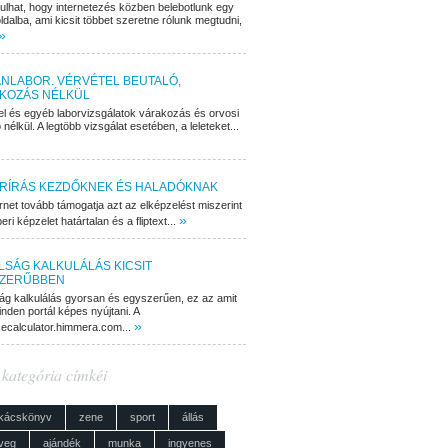
dulhat, hogy internetezés közben belebotlunk egy
ldalba, ami kicsit többet szeretne rólunk megtudni,
»
NLABOR. VÉRVÉTEL BEUTALÓ,
KOZÁS NÉLKÜL
el és egyéb laborvizsgálatok várakozás és orvosi
 nélkül. A legtöbb vizsgálat esetében, a leleteket...
RÍRÁS KEZDŐKNEK ÉS HALADÓKNAK
rnet tovább támogatja azt az elképzelést miszerint
»
ri képzelet határtalan és a fliptext...
LSÁG KALKULÁLÁS KICSIT
ZERŰBBEN
ág kalkulálás gyorsan és egyszerűen, ez az amit
nden portál képes nyújtani. A
»
cecalculator.himmera.com...
 kategória címkéi
kácskönyv
zene
sport
állás
veg
ajándék
munka
ingyenes