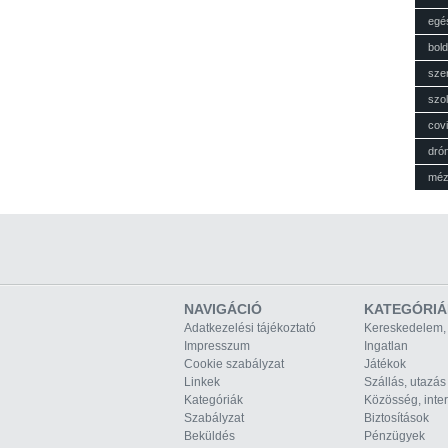
egé
bol
sze
szol
cov
dró
mé
NAVIGÁCIÓ
KATEGÓRIÁ
Adatkezelési tájékoztató
Kereskedelem,
Impresszum
Ingatlan
Cookie szabályzat
Játékok
Linkek
Szállás, utazás
Kategóriák
Közösség, inte
Szabályzat
Biztosítások
Beküldés
Pénzügyek