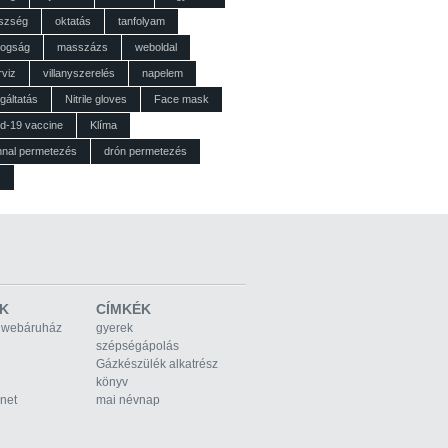
szség
oktatás
tanfolyam
dogság
masszázs
weboldal
rviz
villanyszerelés
napelem
gáltatás
Nitrile gloves
Face mask
id-19 vaccine
Klíma
nnal permetezés
drón permetezés
z
K
CÍMKÉK
 webáruház
gyerek
szépségápolás
Gázkészülék alkatrész
könyv
rnet
mai névnap