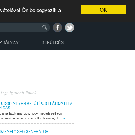
OK
evételével Ön beleegyezik a
ABÁLYZAT
BEKÜLDÉS
 legnézettebb linkek
TUDOD MILYEN BETŰTÍPUST LÁTSZ? ITT A
LDÁS!
ti is jártatok már úgy, hogy megtetszett egy
»
pus, amit szívesen használtatok volna, de...
 SZEMÉLYISÉG GENERÁTOR