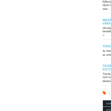
Előfor
olyan o
mint...
MAGÁ
VÁRA
Vérvét
beutaló
»
TÜKÖ
Az inte
az embe
TÁVO
EGYS
Távols
nem mi
distan
A
sza
szö