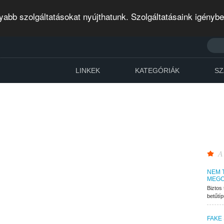
abb szolgáltatásokat nyújthatunk. Szolgáltatásaink igényb
LINKEK
KATEGÓRIÁK
SZ
A
NEM 
MEGO
Biztos 
betűtí
FAKE