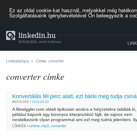
Ez az oldal cookie-kat használ, melyekkel még hatékon
Szolgáltatásaink igénybevételével Ön beleegyezik a co
LIN
»
Linkkatalógus
Cimke:
converter
converter címke
Konvertálás fél perc alatt, ezt bárki meg tudja csinál
BEKÜLDVE •
2014-02-13
A filewiggler.com oldalt tipikusan azokra a helyzetekre találták ki
például kapunk egy bizonyos kiterjesztésű fájlt, de sajnos nem
rendelkezünk olyan programmal ami ezt meg tudná jeleníteni. Il
nem kell mást tennünk, csak feltölteni a...
CÍMKÉK •
online
,
mp3
,
converter