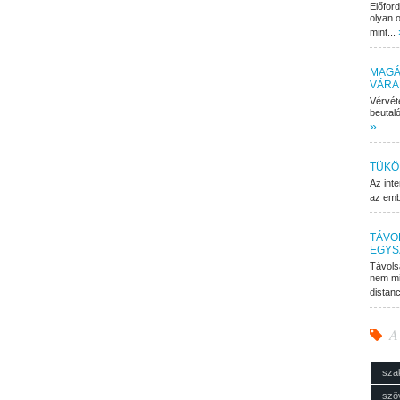
Előfor
olyan o
mint...
MAGÁ
VÁRA
Vérvét
beutaló
»
TÜKÖ
Az inte
az embe
TÁVO
EGYS
Távols
nem mi
distan
A
sza
szö