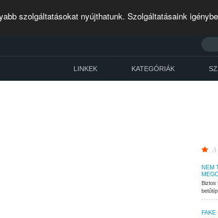
abb szolgáltatásokat nyújthatunk. Szolgáltatásaink igényb
LINKEK
KATEGÓRIÁK
SZ
A
NEM 
MEGO
Biztos 
betűtí
FAKE