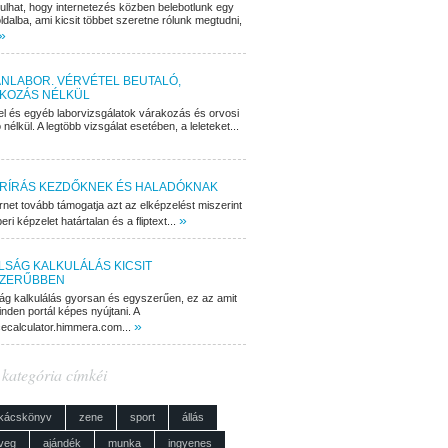
dulhat, hogy internetezés közben belebotlunk egy
ldalba, ami kicsit többet szeretne rólunk megtudni,
»
NLABOR. VÉRVÉTEL BEUTALÓ,
KOZÁS NÉLKÜL
el és egyéb laborvizsgálatok várakozás és orvosi
 nélkül. A legtöbb vizsgálat esetében, a leleteket...
RÍRÁS KEZDŐKNEK ÉS HALADÓKNAK
rnet tovább támogatja azt az elképzelést miszerint
»
ri képzelet határtalan és a fliptext...
LSÁG KALKULÁLÁS KICSIT
ZERŰBBEN
ág kalkulálás gyorsan és egyszerűen, ez az amit
nden portál képes nyújtani. A
»
cecalculator.himmera.com...
 kategória címkéi
kácskönyv
zene
sport
állás
veg
ajándék
munka
ingyenes