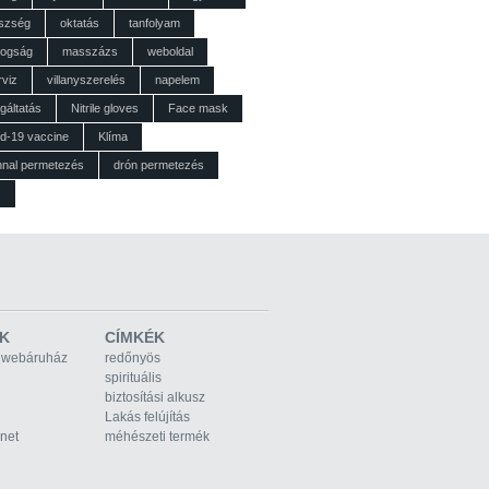
szség
oktatás
tanfolyam
dogság
masszázs
weboldal
rviz
villanyszerelés
napelem
gáltatás
Nitrile gloves
Face mask
id-19 vaccine
Klíma
nnal permetezés
drón permetezés
z
K
CÍMKÉK
 webáruház
redőnyös
spirituális
biztosítási alkusz
Lakás felújítás
rnet
méhészeti termék