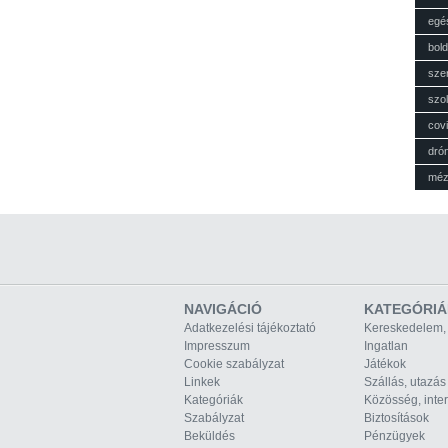
egé
bol
sze
szol
cov
dró
mé
NAVIGÁCIÓ
KATEGÓRIÁ
Adatkezelési tájékoztató
Kereskedelem,
Impresszum
Ingatlan
Cookie szabályzat
Játékok
Linkek
Szállás, utazás
Kategóriák
Közösség, inte
Szabályzat
Biztosítások
Beküldés
Pénzügyek