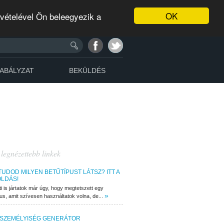
OK
evételével Ön beleegyezik a
ABÁLYZAT
BEKÜLDÉS
 legnézettebb linkek
TUDOD MILYEN BETŰTÍPUST LÁTSZ? ITT A
LDÁS!
ti is jártatok már úgy, hogy megtetszett egy
»
pus, amit szívesen használtatok volna, de...
 SZEMÉLYISÉG GENERÁTOR