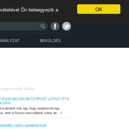
OK
evételével Ön beleegyezik a
ABÁLYZAT
BEKÜLDÉS
 legnézettebb linkek
TUDOD MILYEN BETŰTÍPUST LÁTSZ? ITT A
LDÁS!
ti is jártatok már úgy, hogy megtetszett egy
»
pus, amit szívesen használtatok volna, de...
 SZEMÉLYISÉG GENERÁTOR