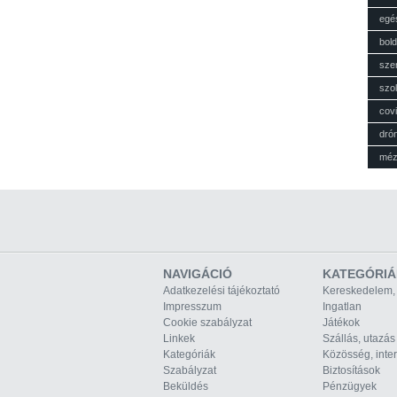
egé
bol
sze
szol
cov
dró
mé
NAVIGÁCIÓ
KATEGÓRIÁ
Adatkezelési tájékoztató
Kereskedelem,
Impresszum
Ingatlan
Cookie szabályzat
Játékok
Linkek
Szállás, utazás
Kategóriák
Közösség, inte
Szabályzat
Biztosítások
Beküldés
Pénzügyek