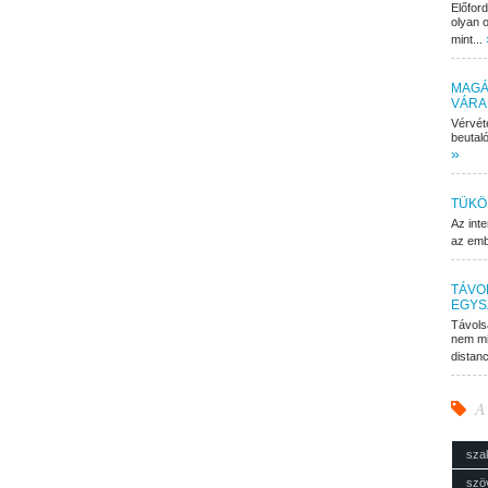
Előfor
olyan o
mint...
MAGÁ
VÁRA
Vérvét
beutaló
»
TÜKÖ
Az inte
az embe
TÁVO
EGYS
Távols
nem mi
distan
A
sza
szö