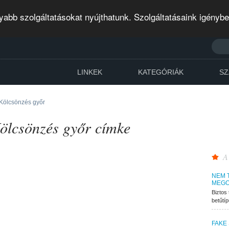
abb szolgáltatásokat nyújthatunk. Szolgáltatásaink igényb
LINKEK
KATEGÓRIÁK
SZ
 Kölcsönzés győr
Kölcsönzés győr címke
A
NEM 
MEGO
Biztos 
betűtí
FAKE