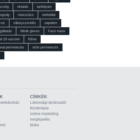
szség
oktatás
tanfolyam
dogság
masszázs
weboldal
rviz
villanyszerelés
napelem
gáltatás
Nitrile gloves
Face mask
id-19 vaccine
Klíma
nnal permetezés
drón permetezés
z
K
CÍMKÉK
 webáruház
Lakossági tanácsadó
fizioterápia
online marketing
meglepetés
rnet
táska