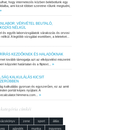
dulhat, hogy internetezés közben belebotlunk egy
ldalba, ami kicsit többet szeretne rólunk megtudni,
»
NLABOR. VÉRVÉTEL BEUTALÓ,
KOZÁS NÉLKÜL
el és egyéb laborvizsgálatok várakozás és orvosi
 nélkül. A legtöbb vizsgálat esetében, a leleteket...
RÍRÁS KEZDŐKNEK ÉS HALADÓKNAK
rnet tovább támogatja azt az elképzelést miszerint
»
ri képzelet határtalan és a fliptext...
LSÁG KALKULÁLÁS KICSIT
ZERŰBBEN
ág kalkulálás gyorsan és egyszerűen, ez az amit
nden portál képes nyújtani. A
»
cecalculator.himmera.com...
 kategória címkéi
kácskönyv
zene
sport
állás
veg
ajándék
munka
ingyenes