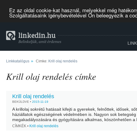
Ez az oldal cookie-kat használ, melyekkel még hatékon
Szolgáltatásaink igénybevételével Ön beleegyezik a co
LIN
»
Linkkatalógus
Cimke:
Krill olaj rendelés
Krill olaj rendelés címke
Krill olaj rendelés
BEKÜLDVE •
2015-11-19
A krillolaj sokrétű hatásait kifejti a gyerekek, felnőttek, idősek, s
háziállatok egészségének védelmében is. Nagyon sok betegség
megakadályozására és gyógyítására alkalmas, köszönhetően a
található antioxidánsoknak és omega-3 zsírsavaknak, melyek eg
CÍMKÉK •
Krill olaj rendelés
hatásukkal óvjáksejtjeinket,...