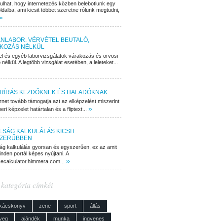
dulhat, hogy internetezés közben belebotlunk egy
ldalba, ami kicsit többet szeretne rólunk megtudni,
»
NLABOR. VÉRVÉTEL BEUTALÓ,
KOZÁS NÉLKÜL
el és egyéb laborvizsgálatok várakozás és orvosi
 nélkül. A legtöbb vizsgálat esetében, a leleteket...
RÍRÁS KEZDŐKNEK ÉS HALADÓKNAK
rnet tovább támogatja azt az elképzelést miszerint
»
ri képzelet határtalan és a fliptext...
LSÁG KALKULÁLÁS KICSIT
ZERŰBBEN
ág kalkulálás gyorsan és egyszerűen, ez az amit
nden portál képes nyújtani. A
»
cecalculator.himmera.com...
 kategória címkéi
kácskönyv
zene
sport
állás
veg
ajándék
munka
ingyenes