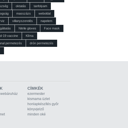
szség
oktatás
tanfolyam
dogság
masszázs
weboldal
rviz
villanyszerelés
napelem
gáltatás
Nitrile gloves
Face mask
id-19 vaccine
Klíma
nnal permetezés
drón permetezés
z
K
CÍMKÉK
 webáruház
ezermester
kismama üzlet
honlapkészítés győr
könyvjelző
rnet
minden oké