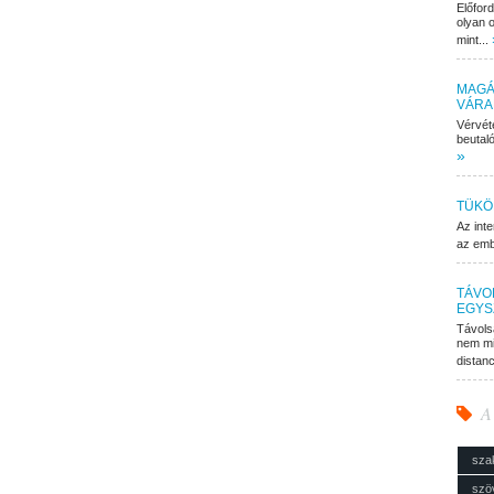
Előfor
olyan o
mint...
MAGÁ
VÁRA
Vérvét
beutaló
»
TÜKÖ
Az inte
az embe
TÁVO
EGYS
Távols
nem mi
distan
A
sza
szö