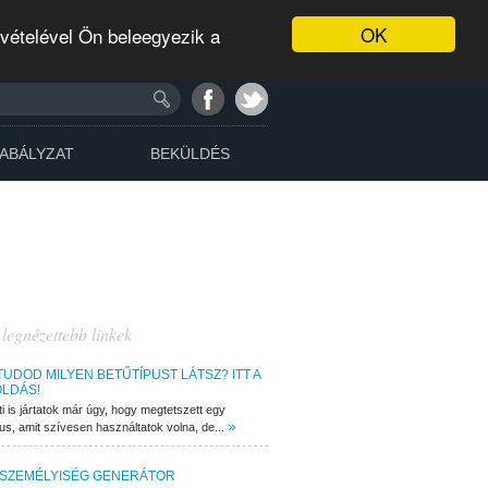
OK
evételével Ön beleegyezik a
ABÁLYZAT
BEKÜLDÉS
 legnézettebb linkek
TUDOD MILYEN BETŰTÍPUST LÁTSZ? ITT A
LDÁS!
ti is jártatok már úgy, hogy megtetszett egy
»
pus, amit szívesen használtatok volna, de...
 SZEMÉLYISÉG GENERÁTOR