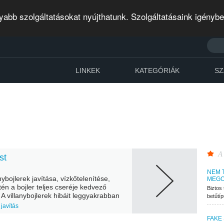
abb szolgáltatásokat nyújthatunk. Szolgáltatásaink igényb
LINKEK
KATEGÓRIÁK
SZ
A
st
NEM 
ybojlerek javítása, vízkőtelenítése,
MEGO
én a bojler teljes cseréje kedvező
Biztos 
. A villanybojlerek hibáit leggyakrabban
betűtí
okozza. Ez különösen jellemző...
 javítás
FAKE