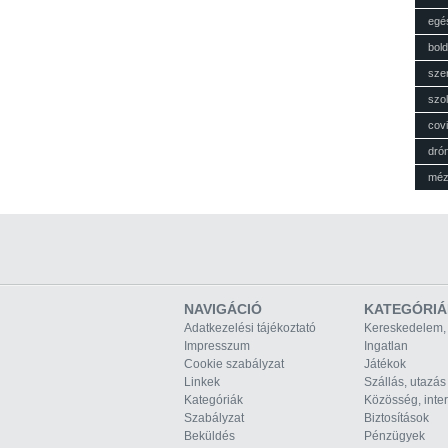
egé
bol
sze
szol
cov
dró
mé
NAVIGÁCIÓ
KATEGÓRIÁ
Adatkezelési tájékoztató
Kereskedelem,
Impresszum
Ingatlan
Cookie szabályzat
Játékok
Linkek
Szállás, utazás
Kategóriák
Közösség, inte
Szabályzat
Biztosítások
Beküldés
Pénzügyek