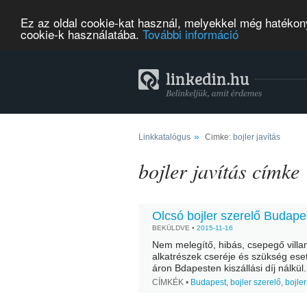
Ez az oldal cookie-kat használ, melyekkel még hatékony
cookie-k használatába.
További információ
»
Linkkatalógus
Cimke:
bojler javítás
bojler javítás címke
Olcsó bojler szerelő Budape
BEKÜLDVE •
2015-11-16
Nem melegítő, hibás, csepegő villan
alkatrészek cseréje és szükség eset
áron Bdapesten kiszállási díj nálkül
a bojler belsejében lerakódó vízkő 
CÍMKÉK •
Budapest
,
bojler szerelő
,
bojler