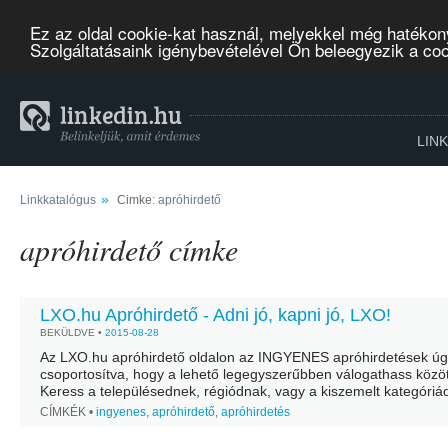
Ez az oldal cookie-kat használ, melyekkel még hatékon
Szolgáltatásaink igénybevételével Ön beleegyezik a co
LIN
»
Linkkatalógus
Cimke:
apróhirdető
apróhirdető címke
LXO.hu Apróhirdető - Adni jó, kapni jó, LXO!
BEKÜLDVE •
2015-08-28
Az LXO.hu apróhirdető oldalon az INGYENES apróhirdetések ú
csoportosítva, hogy a lehető legegyszerűbben válogathass közöt
Keress a településednek, régiódnak, vagy a kiszemelt kategóriá
megfelelő APRÓHIRDETÉSEK között, vedd fel a kapcsolatot az 
CÍMKÉK •
ingyenes
,
apróhirdető
,
apróhirdetés
email üzenet...