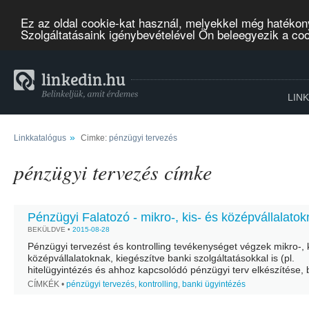
Ez az oldal cookie-kat használ, melyekkel még hatékon
Szolgáltatásaink igénybevételével Ön beleegyezik a co
LIN
»
Linkkatalógus
Cimke:
pénzügyi tervezés
pénzügyi tervezés címke
Pénzügyi Falatozó - mikro-, kis- és középvállalato
BEKÜLDVE •
2015-08-28
Pénzügyi tervezést és kontrolling tevékenységet végzek mikro-, k
középvállalatoknak, kiegészítve banki szolgáltatásokkal is (pl.
hitelügyintézés és ahhoz kapcsolódó pénzügyi terv elkészítése, 
költségek csökkentése) is. Kiknek éri meg igénybe venni a
CÍMKÉK •
pénzügyi tervezés
,
kontrolling
,
banki ügyintézés
szolgáltatásokat? Főleg azoknak...