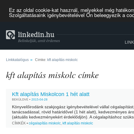
Ez az oldal cookie-kat használ, melyekkel még hatékon
Szolgáltatásaink igénybevételével Ön beleegyezik a co
LIN
»
Linkkatalógus
Cimke:
kft alapítás miskolc
kft alapítás miskolc címke
Kft alapítás Miskolcon 1 hét alatt
BEKÜLDVE •
2015-04-28
Könyvelőirodánk szakjogász igénybevételével vállal cégalapítást
tanácsadással, rövid határidővel (1 hét alatt), kedvezményes ár
(aktuális kedvezményekért érdeklődjön). A cégalapításhoz szük
információkat egy tanácsadás keretében kapja meg tőlünk. Min
CÍMKÉK •
cégalapítás miskolc
,
kft alapítás miskolc
kérdésére választ kap a cégformákról, a cégalapítás menetéről,.