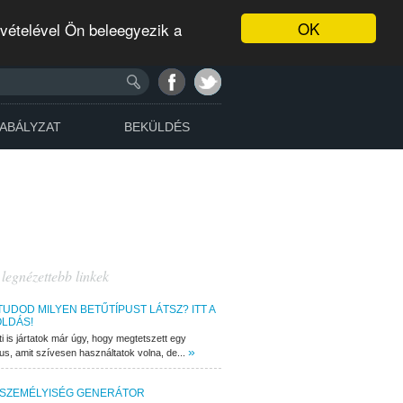
OK
evételével Ön beleegyezik a
ABÁLYZAT
BEKÜLDÉS
 legnézettebb linkek
TUDOD MILYEN BETŰTÍPUST LÁTSZ? ITT A
LDÁS!
ti is jártatok már úgy, hogy megtetszett egy
»
pus, amit szívesen használtatok volna, de...
 SZEMÉLYISÉG GENERÁTOR