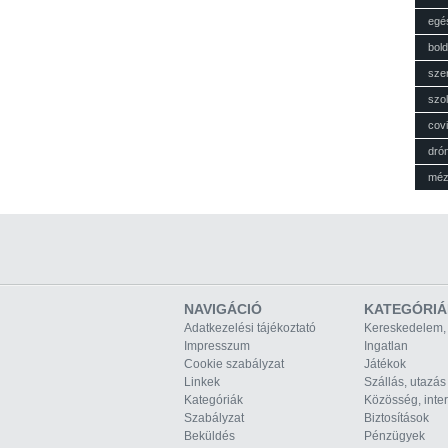
egé
bol
sze
szol
cov
dró
mé
NAVIGÁCIÓ
KATEGÓRIÁ
Adatkezelési tájékoztató
Kereskedelem,
Impresszum
Ingatlan
Cookie szabályzat
Játékok
Linkek
Szállás, utazás
Kategóriák
Közösség, inte
Szabályzat
Biztosítások
Beküldés
Pénzügyek