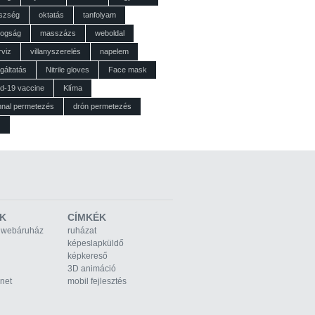
szség
oktatás
tanfolyam
dogság
masszázs
weboldal
rviz
villanyszerelés
napelem
gáltatás
Nitrile gloves
Face mask
id-19 vaccine
Klíma
nnal permetezés
drón permetezés
z
K
CÍMKÉK
 webáruház
ruházat
képeslapküldő
képkereső
3D animáció
rnet
mobil fejlesztés