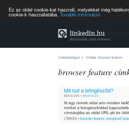
Ez az oldal cookie-kat használ, melyekkel még hatékony
cookie-k használatába.
További információ
»
Linkkatalógus
Cimke:
browser feature
browser feature cím
Mit tud a böngésződ?
BEKÜLDVE •
2015-03-23
Itt egy remek oldal ami minden kell
minket a böngészőnkkel kapcsolatb
címsávjába az oldal URL-jét és ütö
szinte minden fontos információt a..
CÍMKÉK •
browser feature
,
böngésző tul