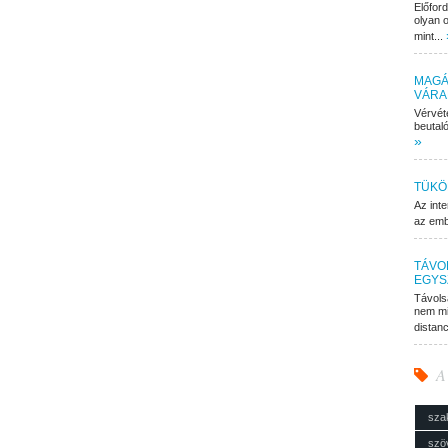
Előfor
olyan o
mint...
MAGÁ
VÁRA
Vérvét
beutaló
»
TÜKÖ
Az inte
az embe
TÁVO
EGYS
Távols
nem mi
distan
A
sza
szö