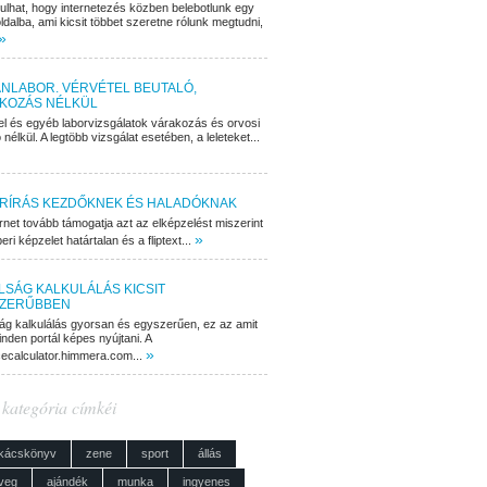
dulhat, hogy internetezés közben belebotlunk egy
ldalba, ami kicsit többet szeretne rólunk megtudni,
»
NLABOR. VÉRVÉTEL BEUTALÓ,
KOZÁS NÉLKÜL
el és egyéb laborvizsgálatok várakozás és orvosi
 nélkül. A legtöbb vizsgálat esetében, a leleteket...
RÍRÁS KEZDŐKNEK ÉS HALADÓKNAK
rnet tovább támogatja azt az elképzelést miszerint
»
ri képzelet határtalan és a fliptext...
LSÁG KALKULÁLÁS KICSIT
ZERŰBBEN
ág kalkulálás gyorsan és egyszerűen, ez az amit
nden portál képes nyújtani. A
»
cecalculator.himmera.com...
 kategória címkéi
kácskönyv
zene
sport
állás
veg
ajándék
munka
ingyenes