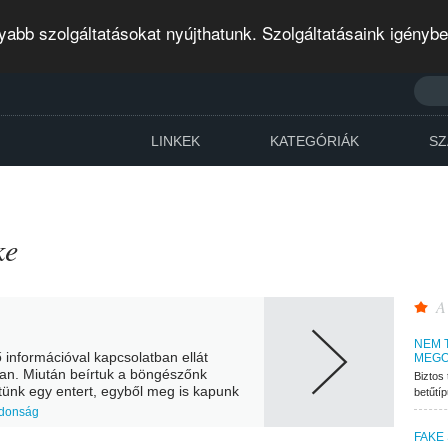
abb szolgáltatásokat nyújthatunk. Szolgáltatásaink igényb
LINKEK
KATEGÓRIÁK
SZ
ke
A
NEM 
ő információval kapcsolatban ellát
MEGO
an. Miután beírtuk a böngészőnk
Biztos 
ttünk egy entert, egyből meg is kapunk
betűtí
.
adonság
FAKE