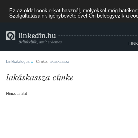
Ez az oldal cookie-kat használ, melyekkel még hatékon
Szolgáltatásaink igénybevételével Ön beleegyezik a co
LIN
»
Linkkatalógus
Cimke:
lakáskassza
lakáskassza címke
Nincs találat