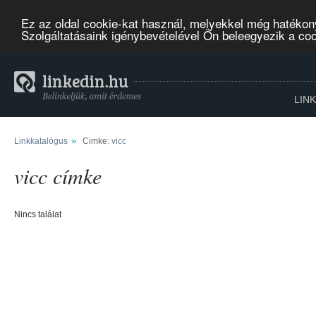
Ez az oldal cookie-kat használ, melyekkel még hatékon
Szolgáltatásaink igénybevételével Ön beleegyezik a co
LIN
»
Linkkatalógus
Cimke:
vicc
vicc címke
Nincs találat