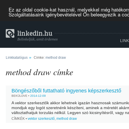
Ez az oldal cookie-kat használ, melyekkel még hatékon
Szolgáltatásaink igénybevételével Ön beleegyezik a co
LIN
»
Linkkatalógus
Cimke:
method draw
method draw címke
Böngészőből futtatható ingyenes képszerkesztő
BEKÜLDVE •
2014-12-09
A vektor szerkesztők akkor lehetnek igazán hasznosak számunk
mondjuk egy logót szeretnénk készíteni, aminek a méretét aká
változtathatjuk torzulás nélkül. Legyen szó kicsinyítésről, vagy na
A Method Draw rengeteg lehetőséget kínál teljesen ingyen a...
CÍMKÉK •
vektor szerkesztő
,
method draw