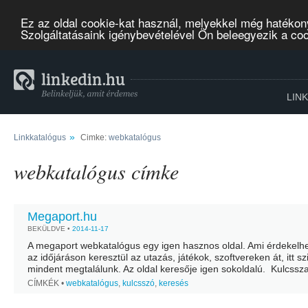
Ez az oldal cookie-kat használ, melyekkel még hatékon
Szolgáltatásaink igénybevételével Ön beleegyezik a co
LIN
»
Linkkatalógus
Cimke:
webkatalógus
webkatalógus címke
Megaport.hu
BEKÜLDVE •
2014-11-17
A megaport webkatalógus egy igen hasznos oldal. Ami érdekelhe
az időjáráson keresztül az utazás, játékok, szoftvereken át, itt sz
mindent megtalálunk. Az oldal keresője igen sokoldalú. Kulcssz
alapján is kereshetünk kifejezetten olyan tartalmakra amik...
CÍMKÉK •
webkatalógus
,
kulcsszó
,
keresés