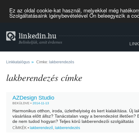
Ez az oldal cookie-kat használ, melyekkel még hatékon
Szolgáltatásaink igénybevételével Ön beleegyezik a co
LIN
»
Linkkatalógus
Cimke:
lakberendezés
lakberendezés címke
AZDesign Studio
BEKÜLDVE •
2014-11-13
Harmonikus otthon, iroda, üzlethelyiség és kert kialakítása. Új la
vásárlása előtt állsz? Tanácstalan vagy a berendezést illetően? 
de nem tudod hogyan? Teljes körű lakberendezői szolgáltatás
személyesen vagy online. Helyszíni felmérés, alaprajz készítése
CÍMKÉK •
lakberendező
,
lakberendezés
berendezési terv,...