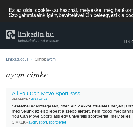
Ez az oldal cookie-kat használ, melyekkel még hatékon
Szolgáltatásaink igénybevételével Ön beleegyezik a co
LIN
»
Linkkatalógus
Cimke:
aycm
aycm címke
All You Can Move SportPass
BEKÜLDVE •
2014-10-21
Szeretnél egészségesen, fitten élni? Akkor tökéletes helyen járs
meg velünk az első lépést a szebb életért, nem fogod megbánni! 
You Can Move SportPass egy univerális sportbérlet, mely teljes
munkaidős alkalmazotti jogviszonyban dolgozók...
CÍMKÉK •
aycm
,
sport
,
sportbérlet