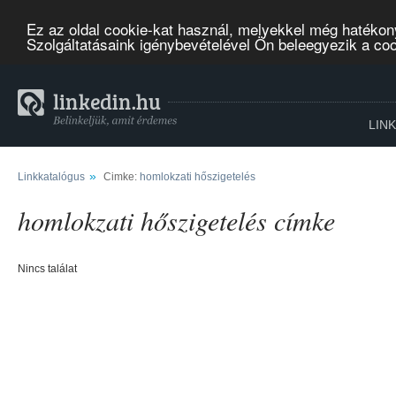
Ez az oldal cookie-kat használ, melyekkel még hatékon
Szolgáltatásaink igénybevételével Ön beleegyezik a co
LIN
»
Linkkatalógus
Cimke:
homlokzati hőszigetelés
homlokzati hőszigetelés címke
Nincs találat