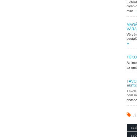
Előfor
olyan o
mint...
MAGÁ
VÁRA
Vérvét
beutaló
»
TÜKÖ
Az inte
az embe
TÁVO
EGYS
Távols
nem mi
distan
A
sza
szö