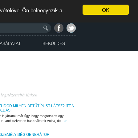
OK
evételével Ön beleegyezik a
ABÁLYZAT
BEKÜLDÉS
 legnézettebb linkek
TUDOD MILYEN BETŰTÍPUST LÁTSZ? ITT A
LDÁS!
ti is jártatok már úgy, hogy megtetszett egy
»
pus, amit szívesen használtatok volna, de...
 SZEMÉLYISÉG GENERÁTOR