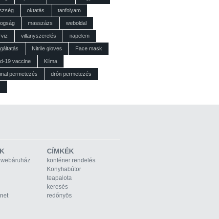
szség
oktatás
tanfolyam
dogság
masszázs
weboldal
rviz
villanyszerelés
napelem
gáltatás
Nitrile gloves
Face mask
id-19 vaccine
Klíma
nnal permetezés
drón permetezés
z
K
CÍMKÉK
 webáruház
konténer rendelés
Konyhabútor
teapalota
keresés
rnet
redőnyös