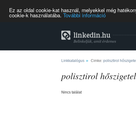
Ez az oldal cookie-kat használ, melyekkel még hatékony
cookie-k használatába.
További információ
»
Linkkatalógus
Cimke:
polisztirol hősziget
polisztirol hőszigete
Nincs találat