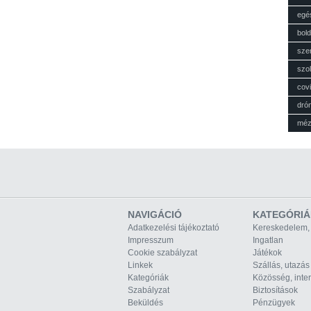
egé
bol
sze
szol
cov
dró
mé
NAVIGÁCIÓ
KATEGÓRIÁ
Adatkezelési tájékoztató
Kereskedelem,
Impresszum
Ingatlan
Cookie szabályzat
Játékok
Linkek
Szállás, utazás
Kategóriák
Közösség, inte
Szabályzat
Biztosítások
Beküldés
Pénzügyek