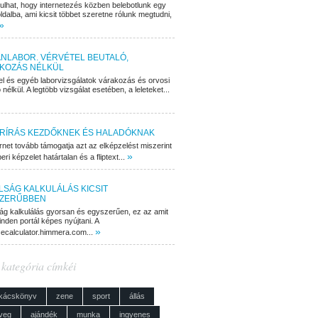
dulhat, hogy internetezés közben belebotlunk egy
ldalba, ami kicsit többet szeretne rólunk megtudni,
»
NLABOR. VÉRVÉTEL BEUTALÓ,
KOZÁS NÉLKÜL
el és egyéb laborvizsgálatok várakozás és orvosi
 nélkül. A legtöbb vizsgálat esetében, a leleteket...
RÍRÁS KEZDŐKNEK ÉS HALADÓKNAK
rnet tovább támogatja azt az elképzelést miszerint
»
ri képzelet határtalan és a fliptext...
LSÁG KALKULÁLÁS KICSIT
ZERŰBBEN
ág kalkulálás gyorsan és egyszerűen, ez az amit
nden portál képes nyújtani. A
»
cecalculator.himmera.com...
 kategória címkéi
kácskönyv
zene
sport
állás
veg
ajándék
munka
ingyenes