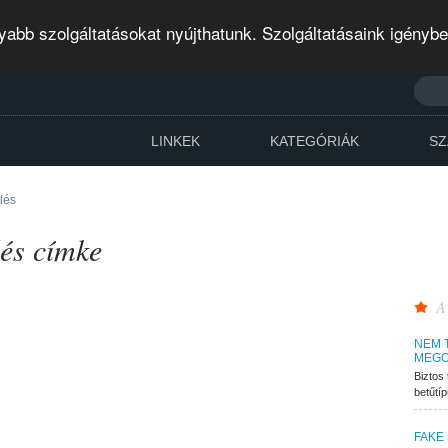
abb szolgáltatásokat nyújthatunk. Szolgáltatásaink igényb
LINKEK
KATEGÓRIÁK
SZ
elés
lés címke
A
NEM 
MEGO
Biztos 
betűtí
FAKE